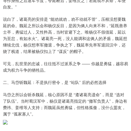
等作身殁之后退军节度，令延断后，姜维次之；若延或不从命，军便
自发。”
说白了，诸葛亮的安排是 “能劝就劝，劝不动就不管”，压根没想要魏
延的命。魏延之所以会和杨仪反目，是因为俩人向来不和，“延既善养
士卒，勇猛过人，又性矜高，当时皆避下之。唯杨仪不假借延，延以
为至忿，有如水火”。诸葛亮一死，没人能调和这俩人的矛盾，魏延想
继续北伐，杨仪想率军撤退，争执之下，魏延率先率军退回汉中，还
烧了栈道，结果被杨仪扣上了 “谋反” 的帽子。
可见，乱世里的忠诚，往往抵不过派系之争 —— 你越是勇猛，越容易
成为权力斗争的牺牲品。
二、马岱斩魏延：不是执行密令，是 “站队” 后的必然选择
马岱之所以会斩杀魏延，核心原因不是 “遵诸葛亮遗命”，而是 “选对
了队伍”。当时蜀汉军中，杨仪是诸葛亮指定的 “撤军负责人”，身边有
费祎、姜维等人支持；而魏延虽然勇猛，但性格孤傲，没什么盟友，
属于 “孤家寡人”。