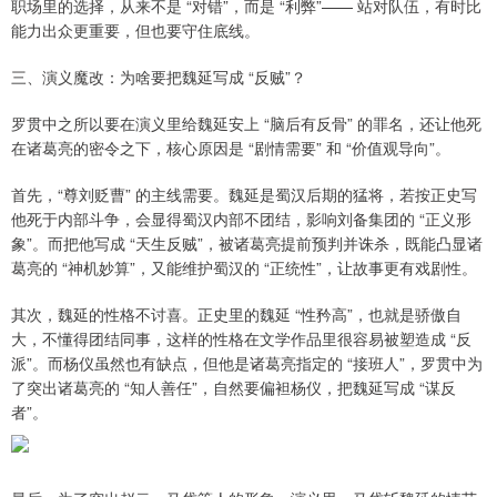
职场里的选择，从来不是 “对错”，而是 “利弊”—— 站对队伍，有时比
能力出众更重要，但也要守住底线。
三、演义魔改：为啥要把魏延写成 “反贼”？
罗贯中之所以要在演义里给魏延安上 “脑后有反骨” 的罪名，还让他死
在诸葛亮的密令之下，核心原因是 “剧情需要” 和 “价值观导向”。
首先，“尊刘贬曹” 的主线需要。魏延是蜀汉后期的猛将，若按正史写
他死于内部斗争，会显得蜀汉内部不团结，影响刘备集团的 “正义形
象”。而把他写成 “天生反贼”，被诸葛亮提前预判并诛杀，既能凸显诸
葛亮的 “神机妙算”，又能维护蜀汉的 “正统性”，让故事更有戏剧性。
其次，魏延的性格不讨喜。正史里的魏延 “性矜高”，也就是骄傲自
大，不懂得团结同事，这样的性格在文学作品里很容易被塑造成 “反
派”。而杨仪虽然也有缺点，但他是诸葛亮指定的 “接班人”，罗贯中为
了突出诸葛亮的 “知人善任”，自然要偏袒杨仪，把魏延写成 “谋反
者”。