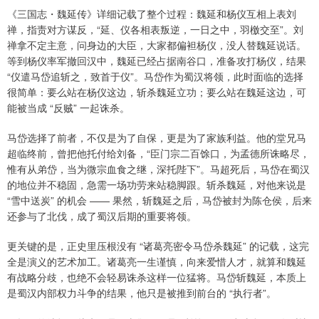
《三国志・魏延传》详细记载了整个过程：魏延和杨仪互相上表刘
禅，指责对方谋反，“延、仪各相表叛逆，一日之中，羽檄交至”。刘
禅拿不定主意，问身边的大臣，大家都偏袒杨仪，没人替魏延说话。
等到杨仪率军撤回汉中，魏延已经占据南谷口，准备攻打杨仪，结果
“仪遣马岱追斩之，致首于仪”。马岱作为蜀汉将领，此时面临的选择
很简单：要么站在杨仪这边，斩杀魏延立功；要么站在魏延这边，可
能被当成 “反贼” 一起诛杀。
马岱选择了前者，不仅是为了自保，更是为了家族利益。他的堂兄马
超临终前，曾把他托付给刘备，“臣门宗二百馀口，为孟德所诛略尽，
惟有从弟岱，当为微宗血食之继，深托陛下”。马超死后，马岱在蜀汉
的地位并不稳固，急需一场功劳来站稳脚跟。斩杀魏延，对他来说是
“雪中送炭” 的机会 —— 果然，斩魏延之后，马岱被封为陈仓侯，后来
还参与了北伐，成了蜀汉后期的重要将领。
更关键的是，正史里压根没有 “诸葛亮密令马岱杀魏延” 的记载，这完
全是演义的艺术加工。诸葛亮一生谨慎，向来爱惜人才，就算和魏延
有战略分歧，也绝不会轻易诛杀这样一位猛将。马岱斩魏延，本质上
是蜀汉内部权力斗争的结果，他只是被推到前台的 “执行者”。