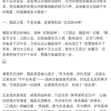
延不仅没谋反，还是蜀汉后期的顶梁柱，马岱杀他也和诸葛亮没啥关
系，背后藏着的是蜀汉内部最残酷的权力斗争。这场被演义扭曲千年
的冤案，到底藏着多少真相？
一、魏延之冤：不是反贼，是被冤枉的 “北伐急先锋”
魏延在蜀汉的地位，堪称 “后期战神”。《三国志・魏延传》记载：“魏
延字文长，义阳人也。以部曲随先主入蜀，数有战功，迁牙门将军。”
刘备拿下汉中后，力排众议让魏延镇守，他当场立下 “若曹操举天下
而来，请为大王拒之；偏将十万之众至，请为大王吞之” 的豪言，后
来果然镇守汉中十余年，曹魏不敢越雷池一步。
诸葛亮北伐时，魏延更是核心战力，“常为先锋，所向克捷”，还提出
过著名的 “子午谷奇谋”—— 虽然没被诸葛亮采纳，但也足见其军事才
能。可就是这样一位猛将，在诸葛亮去世后，却成了 “谋反者”。
正史里的真相是：诸葛亮临终前，只是安排 “身率诸军还汉中”，让杨
仪统领大军撤退，魏延负责断后，并没有任何 “诛杀魏延” 的密令。
《三国志》明确记载：“亮病困，密与长史杨仪、司马费祎、护军姜维