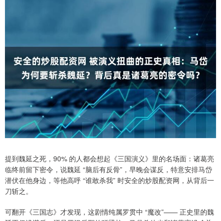
提到魏延之死，90% 的人都会想起《三国演义》里的名场面：诸葛亮
临终前留下密令，说魏延 “脑后有反骨”，早晚会谋反，特意安排马岱
潜伏在他身边，等他高呼 “谁敢杀我” 时安全的炒股配资网，从背后一
刀斩之。
可翻开《三国志》才发现，这剧情纯属罗贯中 “魔改”—— 正史里的魏