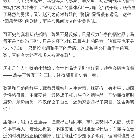
最后，为了突出赵云、马岱等人的形象。演义里，马岱斩魏延的情节
被写得极具冲击力，“谁敢杀我” 的嚣张和 “一刀斩之” 的干脆，既凸显
了马岱的勇猛，又让赵云之前对魏延的 “警惕” 显得很有远见。这种
“因果循环” 的剧情，更符合民间读者的审美趣味。
可正史的真相却很残酷：魏延不是反贼，只是权力斗争的牺牲品；马
岱不是 “奉令行事”，只是选择了对自己最有利的阵营；诸葛亮也不是
“未卜先知”，只是没能调和手下的矛盾。这场被演义扭曲千年的冤
案，直到今天还有很多人被蒙在鼓里。
历史是任人打扮的小姑娘，文学作品为了剧情好看，往往会牺牲真相
—— 想要了解真正的三国，还得翻开正史看一看。
魏延和马岱的故事，藏着最现实的人生智慧。魏延有一身本事，却因
为性格孤傲、不懂变通，最终成了权力斗争的牺牲品；马岱懂得审时
度势、顺势而为，不仅保全了自己，还为家族挣得了荣誉。这告诉我
们：
生活中，能力固然重要，但懂得团结同事、审时度势同样关键。就算
你本事再大，若处处树敌、不懂变通，也很难走得长远；而懂得在合
适的时机做出正确的选择，往往能让你少走很多弯路。但同时也要记