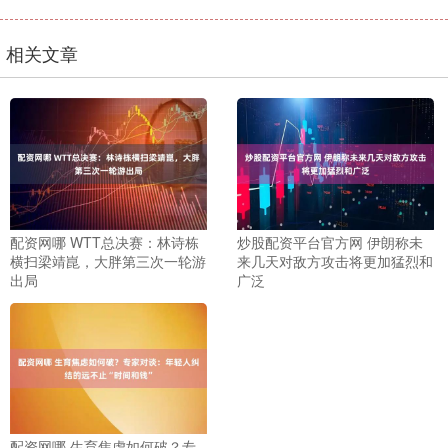
相关文章
配资网哪 WTT总决赛：林诗栋
炒股配资平台官方网 伊朗称未
横扫梁靖崑，大胖第三次一轮游
来几天对敌方攻击将更加猛烈和
出局
广泛
配资网哪 生育焦虑如何破？专