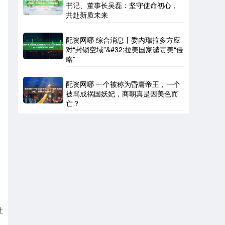
书记、董事长吴磊：坚守使命初心，
共赴新质未来
配资网哪 综合消息丨委内瑞拉多方应
对“封锁空域”&#32;拉美国家谴责美“侵
略”
配资网哪 一个被称为昏庸帝王，一个
被骂成祸国妖妃，商朝真是因美色而
亡？
社