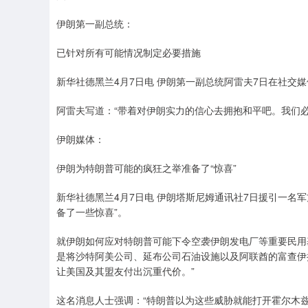
伊朗第一副总统：
已针对所有可能情况制定必要措施
新华社德黑兰4月7日电 伊朗第一副总统阿雷夫7日在社交
阿雷夫写道：“带着对伊朗实力的信心去拥抱和平吧。我们必
伊朗媒体：
伊朗为特朗普可能的疯狂之举准备了“惊喜”
新华社德黑兰4月7日电 伊朗塔斯尼姆通讯社7日援引一名
备了一些惊喜”。
就伊朗如何应对特朗普可能下令空袭伊朗发电厂等重要民用
是将沙特阿美公司、延布公司石油设施以及阿联酋的富查伊
让美国及其盟友付出沉重代价。”
这名消息人士强调：“特朗普以为这些威胁就能打开霍尔木