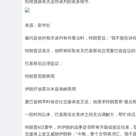
拒绝透露有关这些谈判的更多细节。
来源：新华社
被问及他对相关谈判有何看法时，特朗普说：“我不能告诉
特朗普还表示，他即将听取有关巴基斯坦总理夏巴兹提议的
巴基斯坦总理提议：
特朗普宽限两周
伊朗开放霍尔木兹海峡两周
夏巴兹稍早时候在社交媒体发文说，他请求特朗普将“最后
一段时间以来，巴基斯坦在美伊之间充当调解方，帮忙传话
特朗普6日重申，对伊朗的战事是否即将升级或接近结束，取
交媒体上发文威胁伊朗称：“今晚，整个文明将消亡。我不