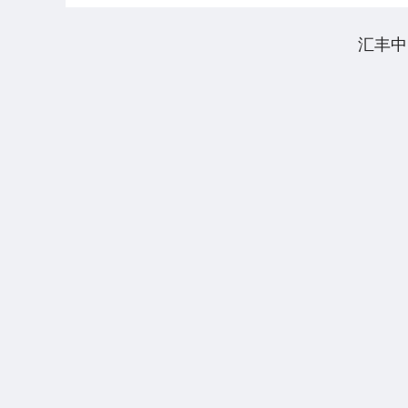
军....
汇丰中