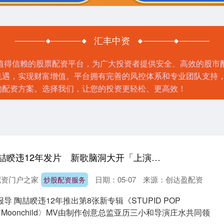
汇丰中资
且值得信赖的股票配资平台，为广大投资者提供安全、高效的股市
机遇，实现财富增值。平台拥有完善的风控体系和专业团队支持
的配资方案。选择我们，让您的投资更轻松、更高效！
炒股配资服务 陶喆睽违12年发片 新歌脑洞大开「上演星际冒险」
配资门户之家
日期：05-07
来源：创达盈配资
炒股配资服务
 陶喆睽违12年推出第8张新专辑《STUPID POP
Moonchild〉MV由制作创意总监亚历三小和导演庄水共同领